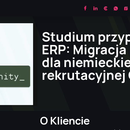
CRM
MODULES
BLOG
CONTACTS
Studium przy
ERP: Migracja
dla niemieckie
rekrutacyjnej
O Kliencie