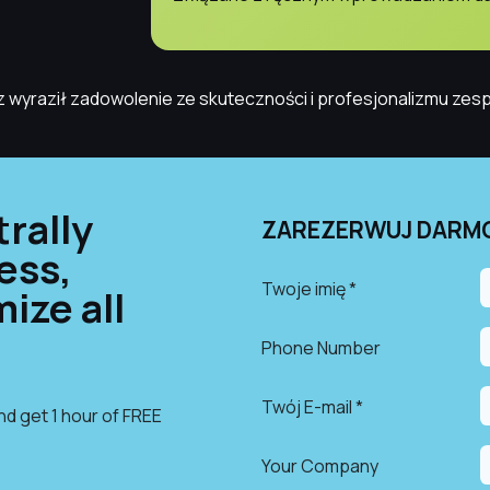
az wyraził zadowolenie ze skuteczności i profesjonalizmu ze
rally
ZAREZERWUJ DARMO
ess,
Twoje imię *
ize all
Phone Number
Twój E-mail *
and get 1 hour of FREE
Your Company