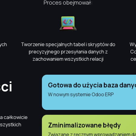
Proces obejmował:
nych
Tworzenie specjalnych tabel i skryptów do
Wy
precyzyjnego przesyłania danych z
Co
zachowaniem wszystkich relacji
ce
ci
Gotowa do użycia baza dany
W nowym systemie Odoo ERP
ła całkowicie
Zminimalizowane błędy
wszystkich
Związane z ręcznym wprowadzaniem dan