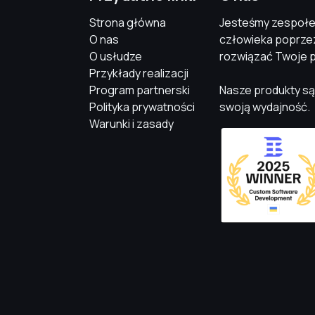
Strona główna
Jesteśmy zespołem
O nas
człowieka poprze
O usłudze
rozwiązać Twoje 
Przykłady realizacji
Program partnerski
Nasze produkty są
Polityka prywatności
swoją wydajność.
Warunki i zasady