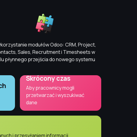
korzystanie modułów Odoo: CRM, Project,
ntacts, Sales, Recruitment i Timesheets w
lu płynnego przejścia do nowego systemu
Skrócony czas
ch
Aby pracownicy mogli
przetwarzać i wyszukiwać
dane
ych i przesyłaniem informacji