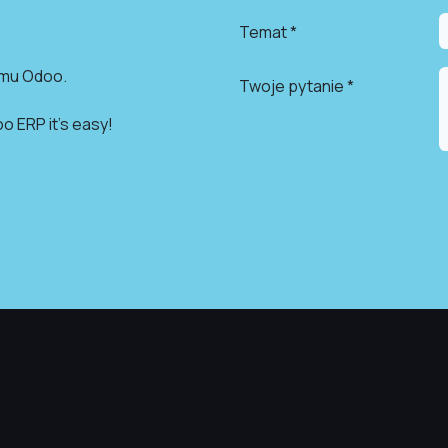
Temat *
emu Odoo.
Twoje pytanie *
o ERP it's easy!