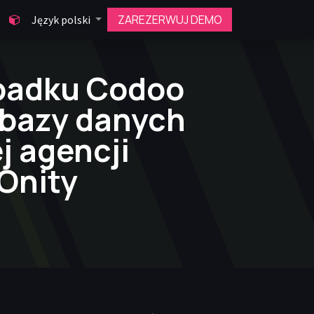
ZAREZERWUJ DEMO
Język polski
padku Codoo
 bazy danych
j agencji
 Onity