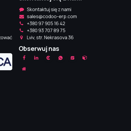
Skontaktuj się z nami
sales@codoo-erp.com
+380 97 905 16 42
+380 93 707 89 75
izować
Lviv, str. Nekrasova 36
Obserwuj nas