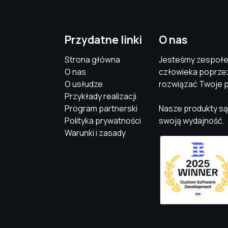
Przydatne linki
O nas
Strona główna
Jesteśmy zespołem
O nas
człowieka poprze
O usłudze
rozwiązać Twoje 
Przykłady realizacji
Program partnerski
Nasze produkty są
Polityka prywatności
swoją wydajność.
Warunki i zasady