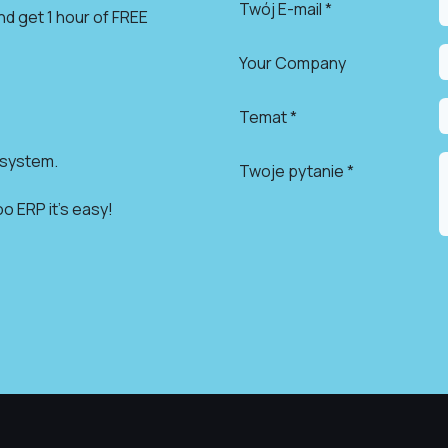
Twój E-mail *
and get 1 hour of FREE
Your Company
Temat *
 system.
Twoje pytanie *
o ERP it's easy!