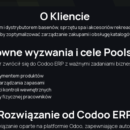
O Kliencie
i dystrybutorem basenów, sprzętu spa i akcesoriów rekreacyj
y zoptymalizować zarządzanie zakupami i obsługę katalogó
wne wyzwania i cele Pool
r zwrócił się do Codoo ERP z ważnymi zadaniami bizn
rtymentem produktów
arządzania zapasami
ci kontroli wewnętrznych
cy fizycznej pracowników
Rozwiązanie od Codoo ER
ązanie oparte na platformie Odoo, zapewniające autom