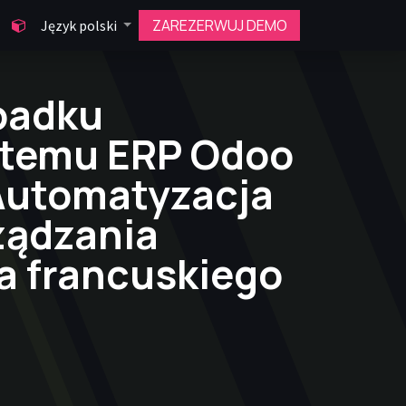
ZAREZERWUJ DEMO
Język polski
padku
stemu ERP Odoo
 Automatyzacja
ządzania
a francuskiego