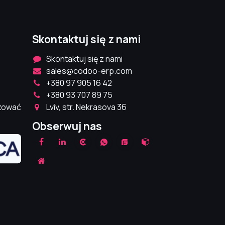
Skontaktuj się z nami
Skontaktuj się z nami
sales@codoo-erp.com
+380 97 905 16 42
+380 93 707 89 75
izować
Lviv, str. Nekrasova 36
Obserwuj nas