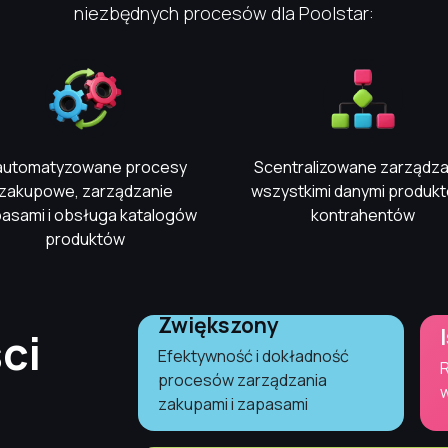
niezbędnych procesów dla Poolstar:
automatyzowane procesy
Scentralizowane zarządza
zakupowe, zarządzanie
wszystkimi danymi produkt
asami i obsługa katalogów
kontrahentów
produktów
Zwiększony
ci
Efektywność i dokładność
R
procesów zarządzania
zakupami i zapasami