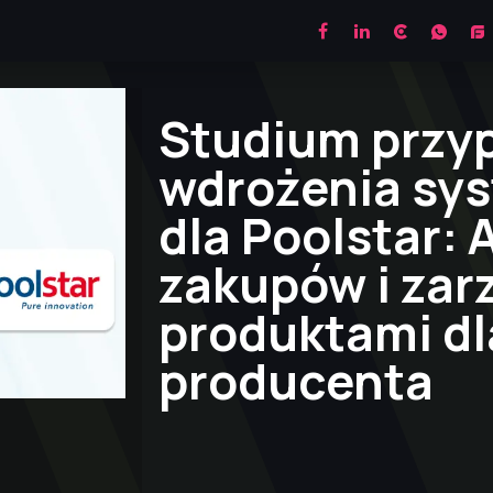
CRM
MODULES
BLOG
KONTAKT
Studium przy
wdrożenia sy
dla Poolstar:
zakupów i zar
produktami dl
producenta