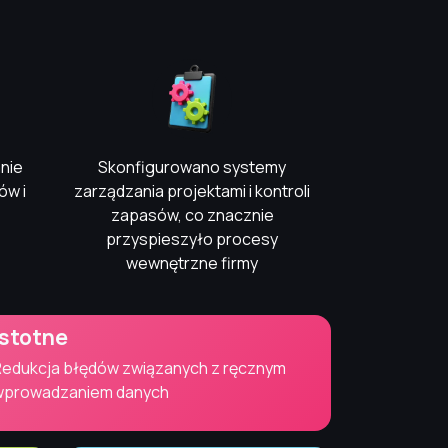
nie
Skonfigurowano systemy
ów i
zarządzania projektami i kontroli
zapasów, co znacznie
przyspieszyło procesy
wewnętrzne firmy
Istotne
edukcja błędów związanych z ręcznym
wprowadzaniem danych