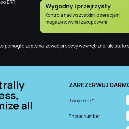
oo ERP,
Wygodny i przejrzysty
Kontrola nad wszystkimi operacjami
magazynowymi i zakupowymi
 tylko pomogło zoptymalizować procesy wewnętrzne, ale stało
rally
ZAREZERWUJ DARMO
ess,
Twoje imię *
ize all
Phone Number