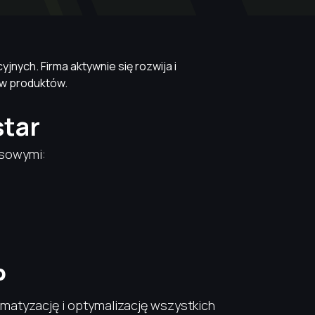
nych. Firma aktywnie się rozwija i
w produktów.
star
esowymi:
P
atyzację i optymalizację wszystkich